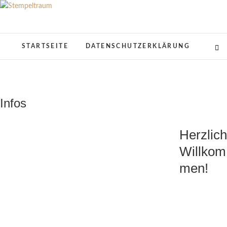
Skip
to
Stempeltraum
KREATIVES AUS PAPIER
content
STARTSEITE
DATENSCHUTZERKLÄRUNG
Infos
Herzlich
Willkom
men!