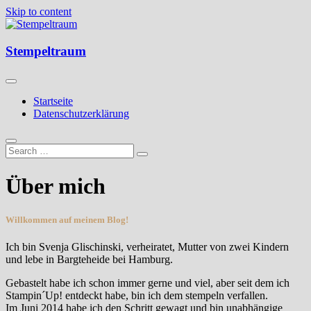
Skip to content
Kreatives aus Papier
Stempeltraum
Stempeltraum
Startseite
Datenschutzerklärung
Über mich
Willkommen auf meinem Blog!
Ich bin Svenja Glischinski, verheiratet, Mutter von zwei Kindern
und lebe in Bargteheide bei Hamburg.
Gebastelt habe ich schon immer gerne und viel, aber seit dem ich
Stampin´Up! entdeckt habe, bin ich dem stempeln verfallen.
Im Juni 2014 habe ich den Schritt gewagt und bin unabhängige