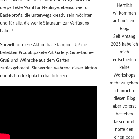
20% sparen. Die Mini-Stanz und Prägemaschine ist
Herzlich
die perfekte Wahl für Neulinge, ebenso wie für
willkommen
Bastelprofis, die unterwegs kreativ sein möchten
auf meinem
und für alle, die wenig Stauraum zur Verfügung
Blog.
haben!
Seit Anfang
2025 habe ich
Speziell für diese Aktion hat Stampin´ Up! die
mich
beliebten Produktpakete Art Gallery, Gute-Laune-
entschieden
Gruß und Wünsche aus dem Garten
keine
zurückgebracht. Sie werden während dieser Aktion
Workshops
nur als Produktpaket erhältlich sein.
mehr zu geben.
Ich möchte
diesen Blog
aber vorerst
bestehen
lassen und
hoffe den
einen oder