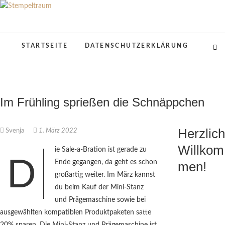
Skip
to
Stempeltraum
KREATIVES AUS PAPIER
content
STARTSEITE
DATENSCHUTZERKLÄRUNG
Im Frühling sprießen die Schnäppchen
Herzlich
Svenja
1. März 2022
Willkom
ie Sale-a-Bration ist gerade zu
D
Ende gegangen, da geht es schon
men!
großartig weiter. Im März kannst
du beim Kauf der Mini-Stanz
und Prägemaschine sowie bei
ausgewählten kompatiblen Produktpaketen satte