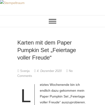
Skip
to
KREATIVES AUS PAPIER
Stempeltraum
content
Karten mit dem Paper
Pumpkin Set „Feiertage
voller Freude“
Svenja
4. Dezember 2020
No
Comments
etztes Wochenende bin ich
L
endlich dazu gekommen mein
Paper Pumpkin Set „Feiertage
voller Freude“ auszuprobieren.