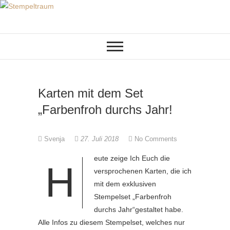
Skip
to
KREATIVES AUS PAPIER
Stempeltraum
content
Karten mit dem Set
„Farbenfroh durchs Jahr!
Svenja
27. Juli 2018
No Comments
eute zeige Ich Euch die
H
versprochenen Karten, die ich
mit dem exklusiven
Stempelset „Farbenfroh
durchs Jahr“gestaltet habe.
Alle Infos zu diesem Stempelset, welches nur