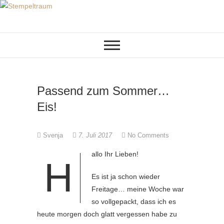
Skip
to
KREATIVES AUS PAPIER
Stempeltraum
content
Passend zum Sommer…
Eis!
Svenja
7. Juli 2017
No Comments
allo Ihr Lieben!
H
Es ist ja schon wieder
Freitage… meine Woche war
so vollgepackt, dass ich es
heute morgen doch glatt vergessen habe zu