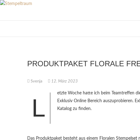
Skip
to
content
PRODUKTPAKET FLORALE FR
Svenja
12. März 2023
etzte Woche hatte ich beim Teamtreffen d
L
Exklusiv Online Bereich auszuprobieren. Ex
Katalog zu finden.
Das Produktpaket besteht aus einem Floralen Stempelset 