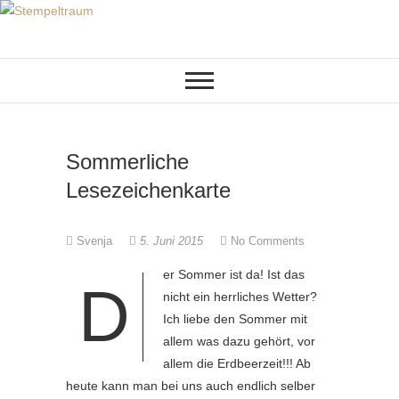
Skip
to
KREATIVES AUS PAPIER
Stempeltraum
content
Sommerliche
Lesezeichenkarte
Svenja
5. Juni 2015
No Comments
er Sommer ist da! Ist das
D
nicht ein herrliches Wetter?
Ich liebe den Sommer mit
allem was dazu gehört, vor
allem die Erdbeerzeit!!! Ab
heute kann man bei uns auch endlich selber