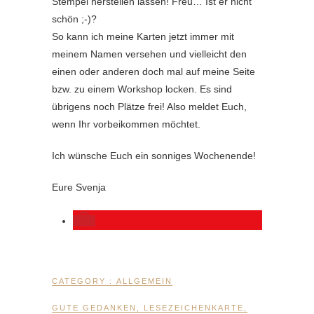
Stempel herstellen lassen! Freu… Ist er nicht
schön ;-)?
So kann ich meine Karten jetzt immer mit
meinem Namen versehen und vielleicht den
einen oder anderen doch mal auf meine Seite
bzw. zu einem Workshop locken. Es sind
übrigens noch Plätze frei! Also meldet Euch,
wenn Ihr vorbeikommen möchtet.
Ich wünsche Euch ein sonniges Wochenende!
Eure Svenja
CATEGORY :
ALLGEMEIN
GUTE GEDANKEN
,
LESEZEICHENKARTE
,