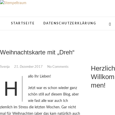
Skip
to
Stempeltraum
KREATIVES AUS PAPIER
content
STARTSEITE
DATENSCHUTZERKLÄRUNG
Weihnachtskarte mit „Dreh“
Herzlich
Svenja
21. Dezember 2017
No Comments
Willkom
allo Ihr Lieben!
H
men!
Jetzt war es schon wieder ganz
schön still auf diesem Blog, aber
wie fast alle war auch Ich
ziemlich im Stress die letzten Wochen. Gar nicht
mal für Weihnachten (aber das kam natürlich auch