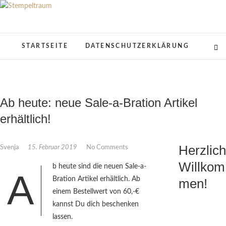
Skip
to
Stempeltraum
KREATIVES AUS PAPIER
content
STARTSEITE
DATENSCHUTZERKLÄRUNG
Ab heute: neue Sale-a-Bration Artikel
erhältlich!
Herzlich
Svenja
15. Februar 2019
No Comments
Willkom
b heute sind die neuen Sale-a-
A
Bration Artikel erhältlich. Ab
men!
einem Bestellwert von 60,-€
kannst Du dich beschenken
lassen.