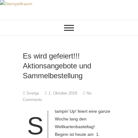
Skip
to
KREATIVES AUS PAPIER
Stempeltraum
content
Es wird gefeiert!!!
Aktionsangebote und
Sammelbestellung
Svenja
1. Oktober 2018
No
Comments
tampin´Up! feiert eine ganze
S
Woche lang den
Weltkartenbasteltag!
Beginn ist heute am 1.