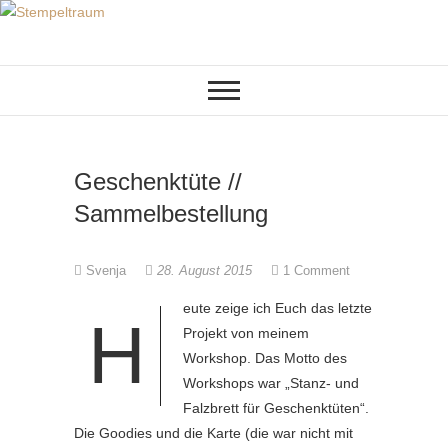
Skip
to
KREATIVES AUS PAPIER
Stempeltraum
content
Geschenktüte //
Sammelbestellung
Svenja
28. August 2015
1 Comment
eute zeige ich Euch das letzte
H
Projekt von meinem
Workshop. Das Motto des
Workshops war „Stanz- und
Falzbrett für Geschenktüten“.
Die Goodies und die Karte (die war nicht mit