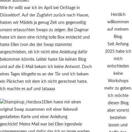
weiter ausholen.
Wie Ihr wißt war ich im April bei OnStage in
Herzlich
Düsseldorf. Auf der Zugfahrt zurück nach Hause,
willkommen
hatten wir Mädels ja genug Zeit uns gegenseitig
auf meinem
unsere ertauschten Swaps zu zeigen. Bei Dagmar
Blog.
hatte ich dann eine richtig tolle Box entdeckt und
Seit Anfang
hatte Ellen (von der der Swap stammte)
2025 habe ich
angeschrieben, ob Ich nicht eine Anleitung dafür
mich
bekommen könnte. Leider hatte Sie keinen Blog
entschieden
und auf die E-Mail bekam ich keine Antwort. Doch
keine
eines Tages klingelte es an der Tür und ich bekam
Workshops
ein Päckchen mit dem ich nicht gerechnet hatte.
mehr zu geben.
Ich machte es auf und tataaaa
Ich möchte
Ellen hatte mir einen
diesen Blog
original Swap zusammen mit einer liebevoll
aber vorerst
gestalteten Karte und einer Anleitung
bestehen
geschickt! Meine Mail war bei Ellen irgendwie
lassen und
untergegangen und dafür das Ich so lange warten