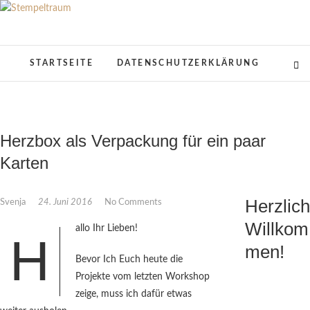
Skip
to
Stempeltraum
KREATIVES AUS PAPIER
content
STARTSEITE
DATENSCHUTZERKLÄRUNG
Herzbox als Verpackung für ein paar
Karten
Herzlich
Svenja
24. Juni 2016
No Comments
Willkom
allo Ihr Lieben!
H
men!
Bevor Ich Euch heute die
Projekte vom letzten Workshop
zeige, muss ich dafür etwas